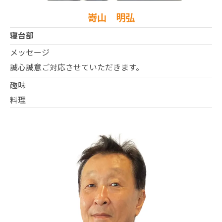
嵜山 明弘
寝台部
メッセージ
誠心誠意ご対応させていただきます。
趣味
料理